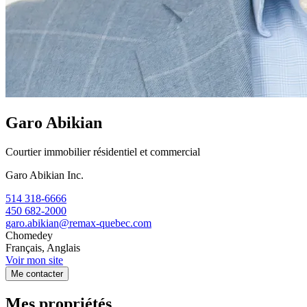
Garo Abikian
Courtier immobilier résidentiel et commercial
Garo Abikian Inc.
514 318-6666
450 682-2000
garo.abikian@remax-quebec.com
Chomedey
Français, Anglais
Voir mon site
Me contacter
Mes propriétés