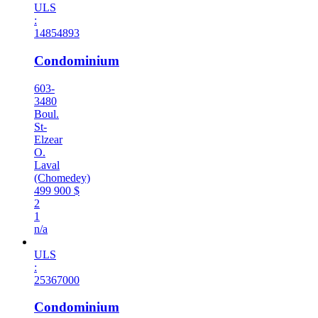
ULS
:
14854893
Condominium
603-
3480
Boul.
St-
Elzear
O.
Laval
(Chomedey)
499 900 $
2
1
n/a
ULS
:
25367000
Condominium