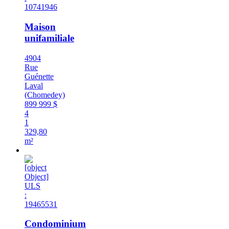
10741946
Maison
unifamiliale
4904
Rue
Guénette
Laval
(Chomedey)
899 999 $
4
1
329,80
m²
Nouveauté
ULS
:
19465531
Condominium