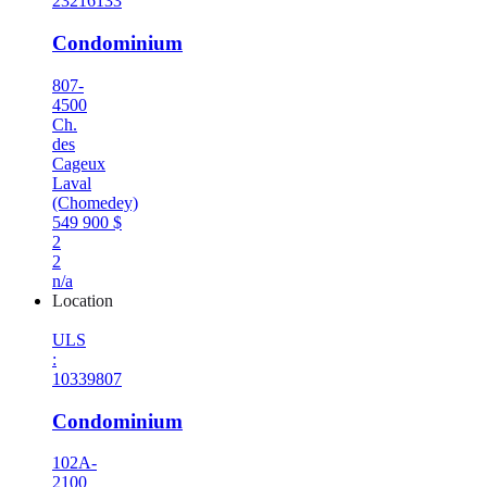
23216133
Condominium
807-
4500
Ch.
des
Cageux
Laval
(Chomedey)
549 900 $
2
2
n/a
Location
ULS
:
10339807
Condominium
102A-
2100