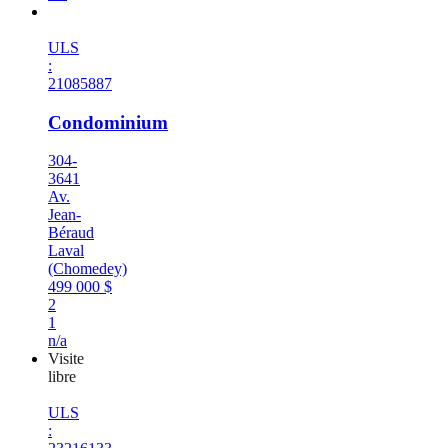
Nouveauté
ULS
:
21085887
Condominium
304-
3641
Av.
Jean-
Béraud
Laval
(Chomedey)
499 000 $
2
1
n/a
Visite
libre
ULS
: