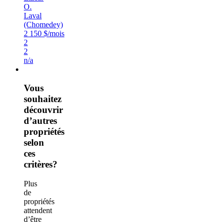
O.
Laval
(Chomedey)
2 150 $/mois
2
2
n/a
Vous
souhaitez
découvrir
d’autres
propriétés
selon
ces
critères?
Plus
de
propriétés
attendent
d’être