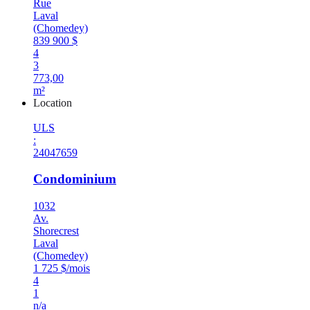
Rue
Laval
(Chomedey)
839 900 $
4
3
773,00
m²
Location
ULS
:
24047659
Condominium
1032
Av.
Shorecrest
Laval
(Chomedey)
1 725 $/mois
4
1
n/a