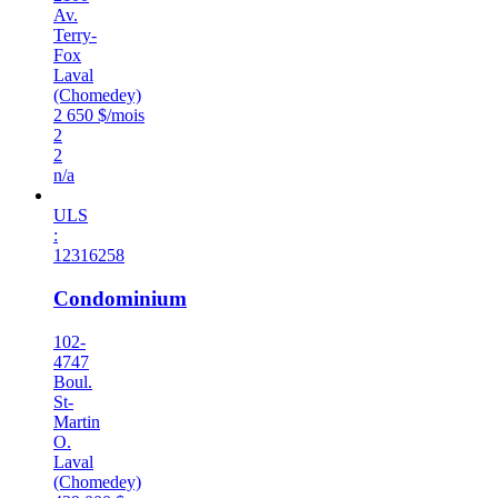
Av.
Terry-
Fox
Laval
(Chomedey)
2 650 $/mois
2
2
n/a
ULS
:
12316258
Condominium
102-
4747
Boul.
St-
Martin
O.
Laval
(Chomedey)