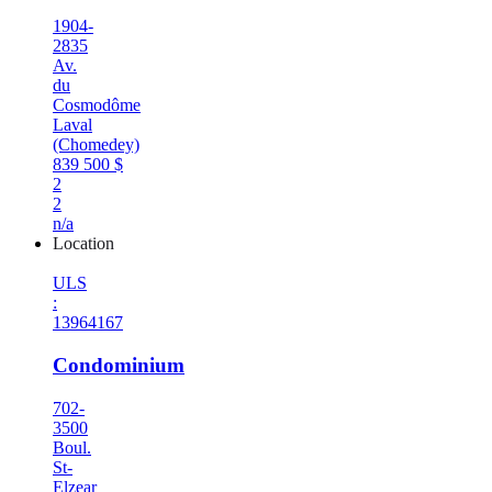
1904-
2835
Av.
du
Cosmodôme
Laval
(Chomedey)
839 500 $
2
2
n/a
Location
ULS
:
13964167
Condominium
702-
3500
Boul.
St-
Elzear