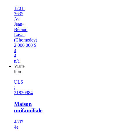
1201-
3635
Av.
Jean-
Béraud
Laval
(Chomedey)
2 000 000 $
4
4
n/a
Visite
libre
ULS
:
21820984
Maison
unifamiliale
4837
4e