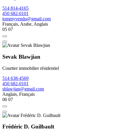
514 814-4165
450 682-0101
tommyvendu@gmail.com
Français, Arabe, Anglais
05
07
Sevak Blawjian
Courtier immobilier résidentiel
514 638-4569
450 682-0101
sblawjian@gmail.com
Anglais, Français
06
07
Frédéric D. Guilbault