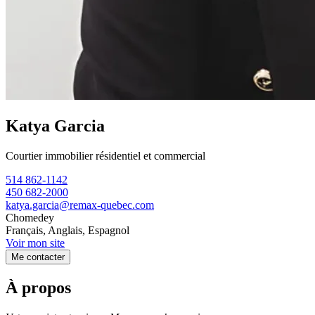
Katya Garcia
Courtier immobilier résidentiel et commercial
514 862-1142
450 682-2000
katya.garcia@remax-quebec.com
Chomedey
Français, Anglais, Espagnol
Voir mon site
Me contacter
À propos