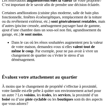
Les rénovations
augmenteront-elles la valeur
de votre propriété?
C’est important de le savoir afin de prendre une décision éclairée.
Certaines améliorations (cuisine plus moderne, salle de bain plus
fonctionnelle, fenêtres écoénergétiques, remplacement de la toiture
ou du revêtement extérieur, etc.)
sont généralement rentables
, mais
d’autres (piscine creusée, aménagement paysager haut de gamme,
ajout d’une chambre dans un sous-sol non fini, agrandissement du
garage, etc.)
le sont moins
.
Dans le cas où les rénos souhaitées augmentent peu la valeur
de votre maison, demandez-vous si elles
valent tout de
même le coup
. Par exemple, pour ne pas avoir à vivre un
changement de quartier ou s’éviter le stress d’un
déménagement.
Évaluez votre attachement au quartier
À moins que le changement de propriété s’effectue à proximité,
votre famille est-elle prête à quitter son environnement actuel pour
un autre ? Les
voisins
, les
écoles
, les
services
, la proximité d’un
boisé
ou d’une
piste cyclable
ou les
boutiques
sont-ils des aspects
que vous adorez?